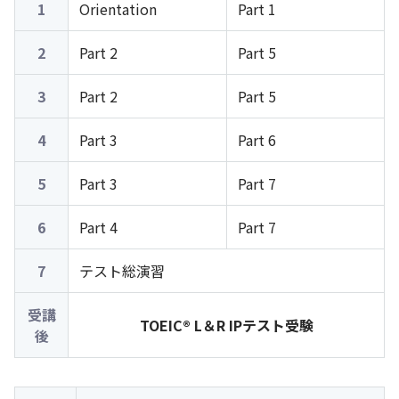
1
Orientation
Part 1
2
Part 2
Part 5
3
Part 2
Part 5
4
Part 3
Part 6
5
Part 3
Part 7
6
Part 4
Part 7
7
テスト総演習
受講
TOEIC® L＆R IPテスト受験
後