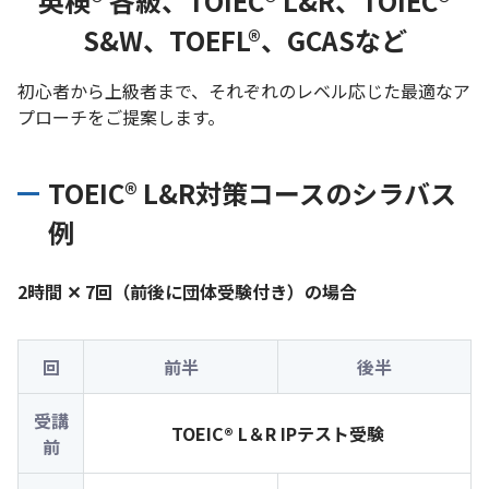
英検® 各級、TOIEC® L&R、TOIEC®
S&W、TOEFL®、GCASなど
初心者から上級者まで、それぞれのレベル応じた最適なア
プローチをご提案します。
TOEIC® L&R対策コースのシラバス
例
2時間 ✕ 7回（前後に団体受験付き）の場合
回
前半
後半
受講
TOEIC® L＆R IPテスト受験
前