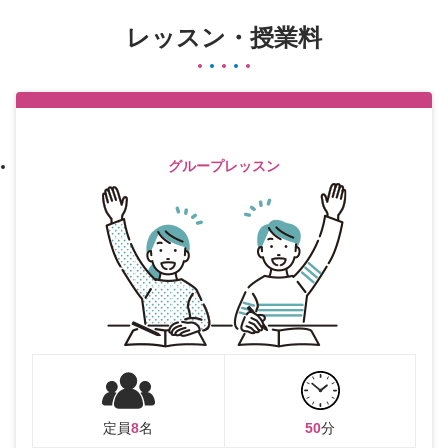
レッスン・授業料
グループレッスン
定員
8
名
50
分