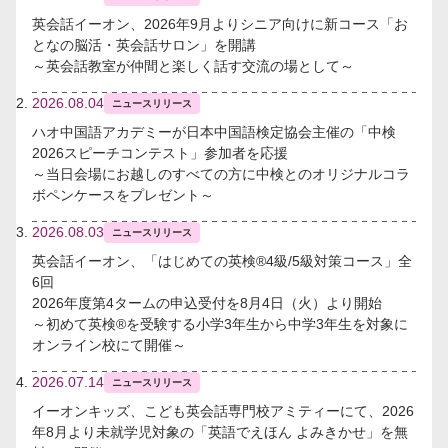
英会話イーオン、2026年9月よりシニア向けに新コース「お
となの脳活・英会話サロン」を開講
～英会話教室が仲間と楽しく話す交流の場として～
2026.08.04
ニュースリリース
ハオ中国語アカデミーが日本中国語検定協会主催の「中検
2026スピーチコンテスト」参加者を応援
～当日会場にお越しのすべての方に中検とのオリジナルコラ
ボペンケースをプレゼント～
2026.08.03
ニュースリリース
英会話イーオン、「はじめての英検®4級/5級対策コース」全
6回
2026年度第4タームの申込受付を8月4日（火）より開始
～初めて英検®を受験する小学3年生から中学3年生を対象に
オンライン校にて開催～
2026.07.14
ニュースリリース
イーオンキッズ、こども英会話専門校アミティーにて、2026
年8月より未就学児対象の「英語でえほん よみきかせ」を無