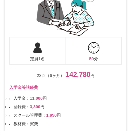
定員
1
名
50
分
142,780
22回（6ヶ月）
円
入学金等諸経費
入学金：
11,000
円
登録費：
3,300
円
スクール管理費：
1,650
円
教材費：実費