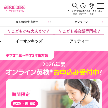
サイト内
最近見た
スクールを
メニュー
検索
スクール
探す
大人/大学生/高校生
オンライン
こどもから大人まで
こども英会話専門校
イーオンキッズ
アミティー