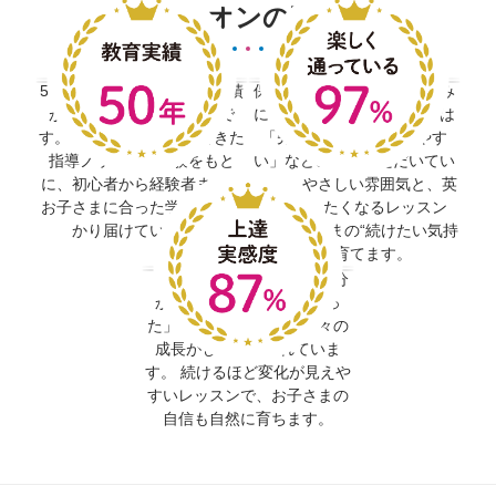
イーオンの実績
50年にわたる英語教育の実績
保護者様からは「毎週楽しみ
が、私たちの大きな強みで
にしています」、生徒からは
す。 半世紀かけて磨いてきた
「先生が優しくて話しやす
指導ノウハウと経験をもと
い」などの声をいただいてい
に、初心者から経験者まで、
ます。 やさしい雰囲気と、英
お子さまに合った学びをしっ
語を話したくなるレッスン
かり届けています。
が、お子さまの“続けたい気持
ち”を育てます。
「発音が良くなった」「自分
から英語を使うようになっ
た」などの声が多く、日々の
成長がしっかり表れていま
す。 続けるほど変化が見えや
すいレッスンで、お子さまの
自信も自然に育ちます。