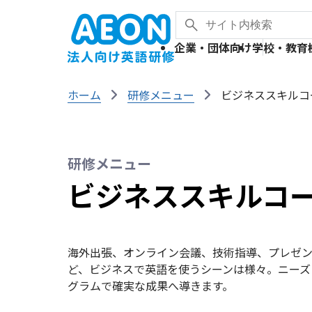
サ
検
イ
企業・団体向け
学校・教育
索
ト
内
検
ホーム
研修メニュー
ビジネススキルコ
索
研修メニュー
ビジネススキルコ
海外出張、オンライン会議、技術指導、プレゼン
ど、ビジネスで英語を使うシーンは様々。ニーズ
グラムで確実な成果へ導きます。