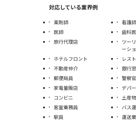
対応している業界例
薬剤師
看護
医師
歯科
旅行代理店
ツー
ーシ
ホテルフロント
レス
不動産仲介
銀行
郵便局員
警察
家電量販店
デパ
コンビニ
土産
客室乗務員
バス
駅員
運送