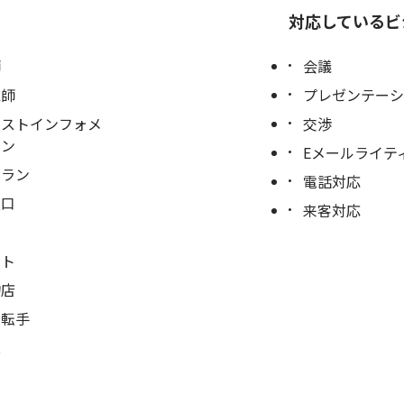
対応しているビ
師
会議
医師
プレゼンテーシ
リストインフォメ
交渉
ョン
Eメールライテ
トラン
電話対応
窓口
来客対応
官
ート
物店
運転手
業