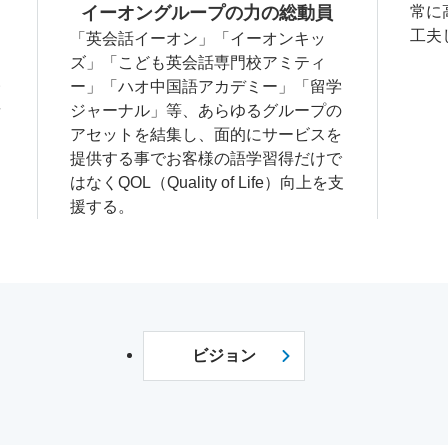
ン
イーオングループの力の総動員
常に
力
工夫
「英会話イーオン」「イーオンキッ
ズ」「こども英会話専門校アミティ
い
ー」「ハオ中国語アカデミー」「留学
要
ジャーナル」等、あらゆるグループの
る
アセットを結集し、面的にサービスを
提供する事でお客様の語学習得だけで
はなくQOL（Quality of Life）向上を支
援する。
ビジョン