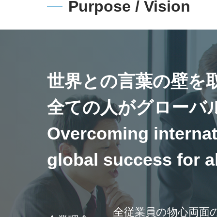
Purpose / Vision
世界との言葉の壁を
全ての人がグローバ
Overcoming internat
global success for al
全従業員の物心両面