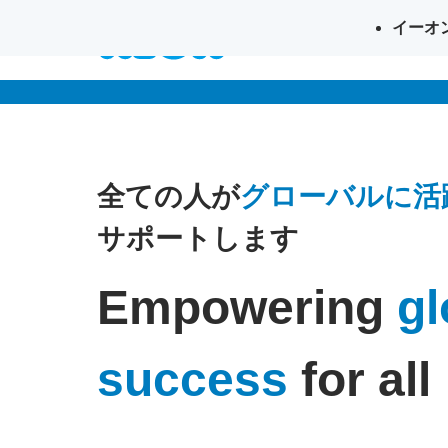
イーオ
英会話イー
全ての人が
グローバルに活
サポートします
Empowering
gl
success
for all