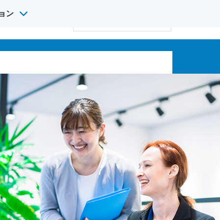
ョン
サ
け英語研修
採用情報
イ
検
ト
索
内
検
索