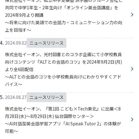
株式会社イーオン、私立中学受験塾 浜学園のグループ会社と
共同で中学1年生・2年生向け「オンライン英会話講座」を
2024年9月より開講
～将来に向けた英語での会話力・コミュニケーション力の向
上を目指す～
2024.09.02
ニュースリリース
株式会社イーオン、光村図書とのコラボ企画にて小学校教員
向けコンテンツ『ALTとの会話のコツ』を2024年9月2日(月)
より全6回配信
～ALTとの会話のコツを小学校教員向けにわかりやすくアド
バイス～
2024.08.27
ニュースリリース
株式会社イーオン、『第1回 こども×Tech東北』に出展＜8
月28日(水)～8月29日(木) 仙台国際センター＞
～AI対話型英会話学習アプリ「AI Speak Tutor 2」の体験が
可能～