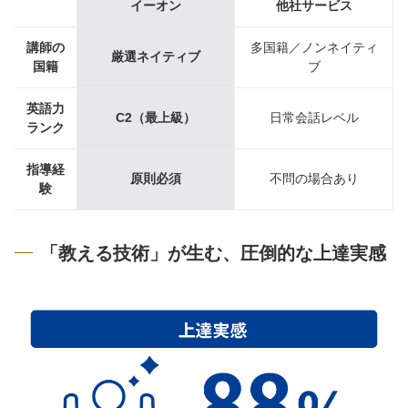
イーオン
他社サービス
講師の
多国籍／ノンネイティ
厳選ネイティブ
国籍
ブ
英語力
C2（最上級）
日常会話レベル
ランク
指導経
原則必須
不問の場合あり
験
「教える技術」が生む、圧倒的な上達実感