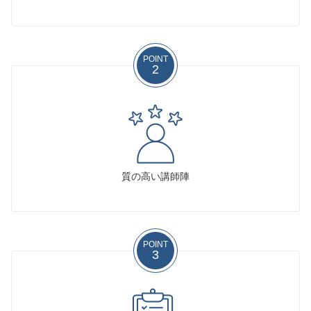
POINT
2
質の高い講師陣
POINT
3