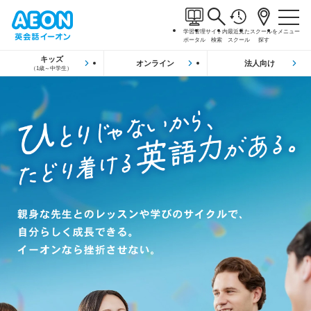
学習管理
サイト内
最近見た
スクールを
メニュー
ポータル
検索
スクール
探す
キッズ
オンライン
法人向け
（1歳～中学生）