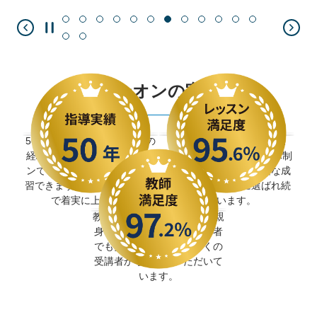
イーオンの実績
50年以上にわたる英語指導の
レッスン満足度95.6％を獲
経験をもとに作られたレッス
得。 指導品質とサポート体制
ンで、初心者でも安心して学
の高さが評価され、着実な成
習できます。 確かなノウハウ
果を求める学習者に選ばれ続
で着実に上達へ。
けています。
教師満足度97.2％。 丁寧で親
身な指導が評価され、初心者
でも安心して学べると多くの
受講者から支持をいただいて
います。