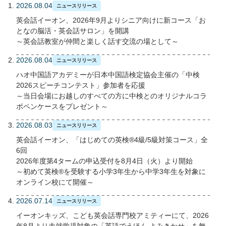
2026.08.04
ニュースリリース
英会話イーオン、2026年9月よりシニア向けに新コース「お
となの脳活・英会話サロン」を開講
～英会話教室が仲間と楽しく話す交流の場として～
2026.08.04
ニュースリリース
ハオ中国語アカデミーが日本中国語検定協会主催の「中検
2026スピーチコンテスト」参加者を応援
～当日会場にお越しのすべての方に中検とのオリジナルコラ
ボペンケースをプレゼント～
2026.08.03
ニュースリリース
英会話イーオン、「はじめての英検®4級/5級対策コース」全
6回
2026年度第4タームの申込受付を8月4日（火）より開始
～初めて英検®を受験する小学3年生から中学3年生を対象に
オンライン校にて開催～
2026.07.14
ニュースリリース
イーオンキッズ、こども英会話専門校アミティーにて、2026
年8月より未就学児対象の「英語でえほん よみきかせ」を無