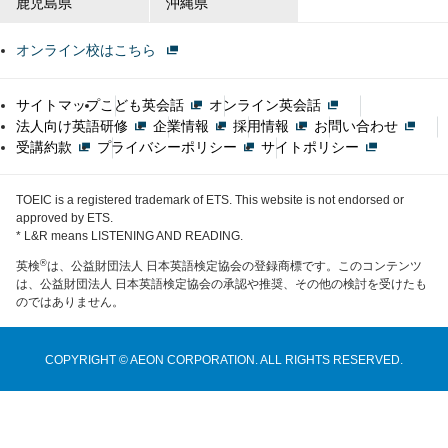
鹿児島県
沖縄県
オンライン校はこちら
サイトマップ
こども英会話
オンライン英会話
法人向け英語研修
企業情報
採用情報
お問い合わせ
受講約款
プライバシーポリシー
サイトポリシー
TOEIC is a registered trademark of ETS. This website is not endorsed or
approved by ETS.
* L&R means LISTENING AND READING.
®
英検
は、公益財団法人 日本英語検定協会の登録商標です。このコンテンツ
は、公益財団法人 日本英語検定協会の承認や推奨、その他の検討を受けたも
のではありません。
COPYRIGHT © AEON CORPORATION. ALL RIGHTS RESERVED.