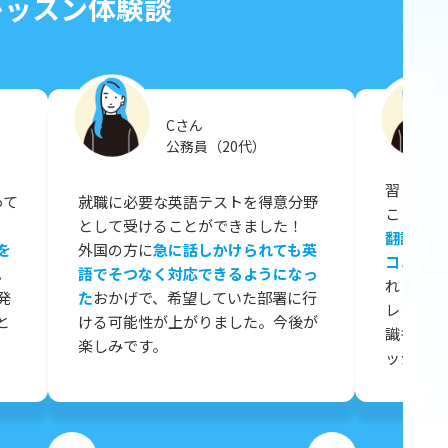
レッスン体験談
Cさん
公務員（20代）
習ったフ
って
就職に必要な英語テストを得意分野
ことがで
として受けることができました！
翻訳ツー
を
外国の方に
急に話しかけられても英
コミュニ
。
語でそつなく対応できるようになっ
れしかっ
発
た
おかげで、希望していた部署に行
レッスン
と
ける可能性が上がりました。今後が
識も学べ
楽しみです。
ッシュタ