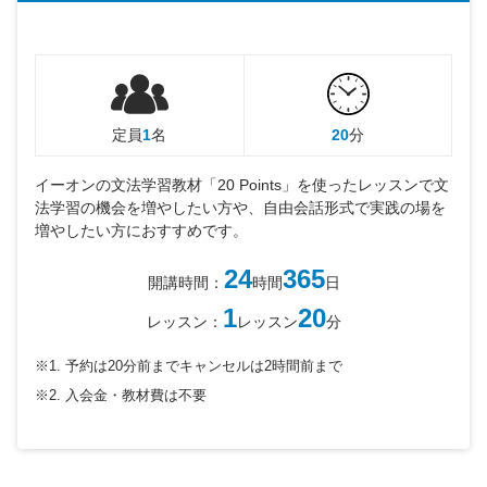
定員
1
名
20
分
イーオンの文法学習教材「20 Points」を使ったレッスンで文
法学習の機会を増やしたい方や、自由会話形式で実践の場を
増やしたい方におすすめです。
24
365
開講時間：
時間
日
1
20
レッスン：
レッスン
分
※1.
予約は20分前までキャンセルは2時間前まで
※2.
入会金・教材費は不要