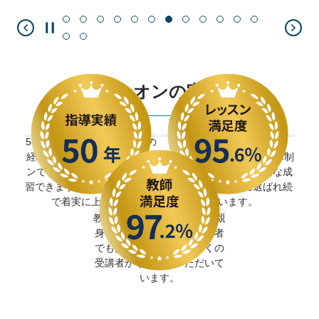
イーオンの実績
50年以上にわたる英語指導の
レッスン満足度95.6％を獲
経験をもとに作られたレッス
得。 指導品質とサポート体制
ンで、初心者でも安心して学
の高さが評価され、着実な成
習できます。 確かなノウハウ
果を求める学習者に選ばれ続
で着実に上達へ。
けています。
教師満足度97.2％。 丁寧で親
身な指導が評価され、初心者
でも安心して学べると多くの
受講者から支持をいただいて
います。