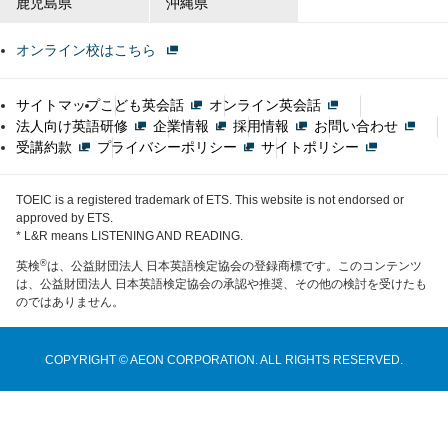
鹿児島県
沖縄県
オンライン校はこちら
サイトマップ
こども英会話
オンライン英会話
法人向け英語研修
企業情報
採用情報
お問い合わせ
受講約款
プライバシーポリシー
サイトポリシー
TOEIC is a registered trademark of ETS. This website is not endorsed or
approved by ETS.
* L&R means LISTENING AND READING.
®
英検
は、公益財団法人 日本英語検定協会の登録商標です。このコンテンツ
は、公益財団法人 日本英語検定協会の承認や推奨、その他の検討を受けたも
のではありません。
COPYRIGHT © AEON CORPORATION. ALL RIGHTS RESERVED.