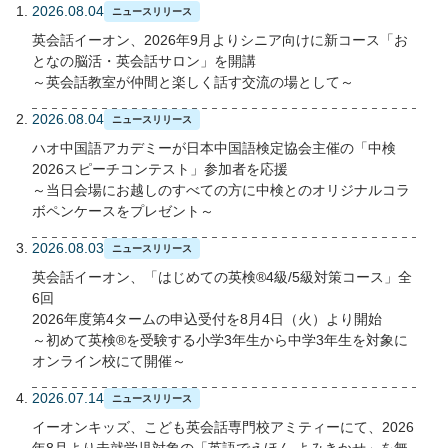
2026.08.04
ニュースリリース
英会話イーオン、2026年9月よりシニア向けに新コース「お
となの脳活・英会話サロン」を開講
～英会話教室が仲間と楽しく話す交流の場として～
2026.08.04
ニュースリリース
ハオ中国語アカデミーが日本中国語検定協会主催の「中検
2026スピーチコンテスト」参加者を応援
～当日会場にお越しのすべての方に中検とのオリジナルコラ
ボペンケースをプレゼント～
2026.08.03
ニュースリリース
英会話イーオン、「はじめての英検®4級/5級対策コース」全
6回
2026年度第4タームの申込受付を8月4日（火）より開始
～初めて英検®を受験する小学3年生から中学3年生を対象に
オンライン校にて開催～
2026.07.14
ニュースリリース
イーオンキッズ、こども英会話専門校アミティーにて、2026
年8月より未就学児対象の「英語でえほん よみきかせ」を無