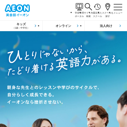
学習管理
サイト内
最近見た
スクールを
メニュー
ポータル
検索
スクール
探す
キッズ
オンライン
法人向け
（1歳～中学生）