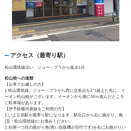
アクセス（最寄り駅）
松山環状線沿い ジョー・プラから徒歩1分
松山校への道順
【お車でお越しの方】
1.松山環状線、ジョー・プラから西に交差点を2つ超えた先に、イ
ーオン松山校がございます。イーオンから南に50ｍ進んだところ
に駐車場があります。
【伊予鉄横河原線をご利用の方】
1.いよ立花駅が最寄り駅になります。駅出口から右に曲がり、南
(至：松山環状線)にお進みください。
2.右側一つ目の曲がり角(青い自販機が目印です)を右にお曲がりい