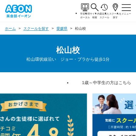
学習管理
サイト内
最近見た
スクールを
メニュー
ポータル
検索
スクール
探す
ホーム
スクールを探す
愛媛県
松山校
松山校
松山環状線沿い ジョー・プラから徒歩1分
1歳～中学生の方はこちら