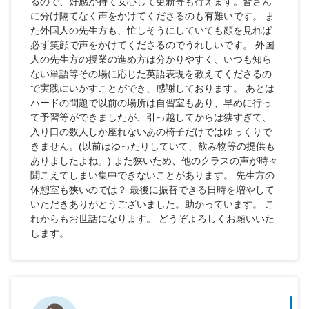
るので、好感が持て安心して更新等も行えます。皆さん
に分け隔てなく声をかけてくださるのも有難いです。 ま
た外国人の先生方も、忙しそうにしていても顔を見れば
必ず笑顔で声をかけてくださるのでうれしいです。 外国
人の先生方の授業の進め方は分かりやすく、いつも知ら
ない単語等その場に応じた英語表現を教えてくださるの
で実践にいかすことができ、感謝しております。 あとは
ハードの問題で以前の場所は自習室もあり、早めに行っ
て予習等ができましたが、引っ越してからは狭すぎて、
入り口の数人しか座れないあの椅子だけではゆっくりで
きません。(以前はゆったりしていて、飲み物等の提供も
ありましたよね。) また狭いため、他のクラスの声が時々
聞こえてしまい集中できないことがあります。 先生方の
休憩室も狭いのでは？ 最後に振替できる日時を増やして
いただきありがとうございました。助かっています。 こ
れからもお世話になります。 どうぞよろしくお願いいた
します。