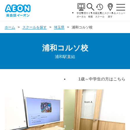
学習管理
サイト内
最近見た
スクールを
メニュー
ポータル
検索
スクール
探す
ホーム
スクールを探す
埼玉県
浦和コルソ校
浦和コルソ校
浦和駅直結
1歳～中学生の方はこちら