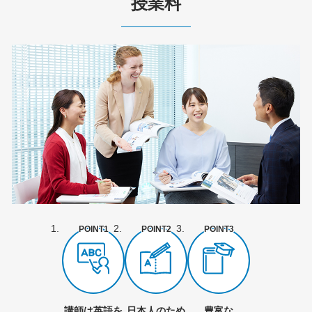
授業料
POINT1
POINT2
POINT3
講師は英語を
日本人のため
豊富な