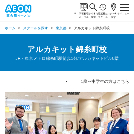
学習管理
サイト内
最近見た
スクールを
メニュー
ポータル
検索
スクール
探す
ホーム
スクールを探す
東京都
アルカキット錦糸町校
アルカキット錦糸町校
JR・東京メトロ錦糸町駅徒歩1分/アルカキットビル8階
1歳～中学生の方はこちら