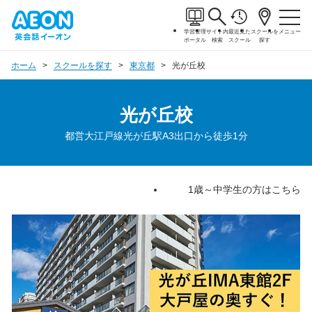
学習管理
サイト内
最近見た
スクールを
メニュー
ポータル
検索
スクール
探す
ホーム
スクールを探す
東京都
光が丘校
光が丘校
都営大江戸線光が丘駅A3出口から徒歩1分
1歳～中学生の方はこちら