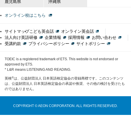
鹿児島県
沖縄県
オンライン校はこちら
サイトマップ
こども英会話
オンライン英会話
法人向け英語研修
企業情報
採用情報
お問い合わせ
受講約款
プライバシーポリシー
サイトポリシー
TOEIC is a registered trademark of ETS. This website is not endorsed or
approved by ETS.
* L&R means LISTENING AND READING.
®
英検
は、公益財団法人 日本英語検定協会の登録商標です。このコンテンツ
は、公益財団法人 日本英語検定協会の承認や推奨、その他の検討を受けたも
のではありません。
COPYRIGHT © AEON CORPORATION. ALL RIGHTS RESERVED.