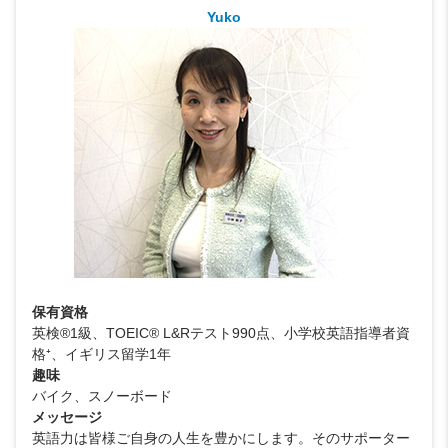
Yuko
保有資格
英検®1級、TOEIC® L&Rテスト990点、小学校英語指導者資
格⁺、イギリス留学1年
趣味
バイク、スノーボード
メッセージ
英語力は皆様ご自身の人生を豊かにします。そのサポーター