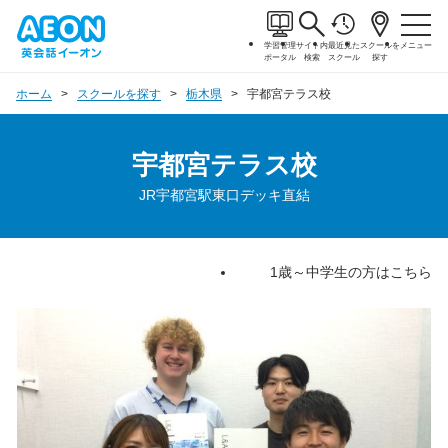
学習管理
サイト内
最近見た
スクールを
メニュー
ポータル
検索
スクール
探す
ホーム
スクールを探す
栃木県
宇都宮テラス校
宇都宮テラス校
JR宇都宮駅東口デッキ直結
1歳～中学生の方はこちら