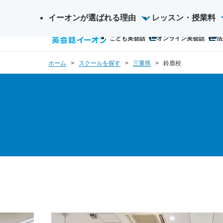
イーオンが選ばれる理由
サ
レッスン・授業料
検
イ
こども英会話
オンライン英会話
法
索
ト
内
ホーム
スクールを探す
三重県
鈴鹿校
検
索