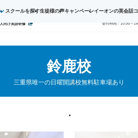
スクールを探す
生徒様の声
キャンペーン
イーオンの英会話
ご予約・お
0800-1
受付時間：10:00～1
人向け英語研修
鈴鹿校
三重県唯一の日曜開講校無料駐車場あり