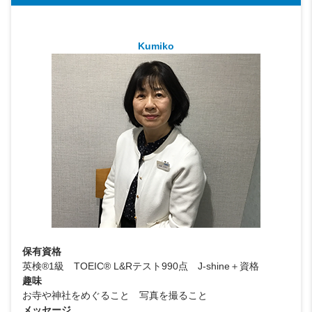
Kumiko
保有資格
英検®1級 TOEIC® L&Rテスト990点 J-shine＋資格
趣味
お寺や神社をめぐること 写真を撮ること
メッセージ