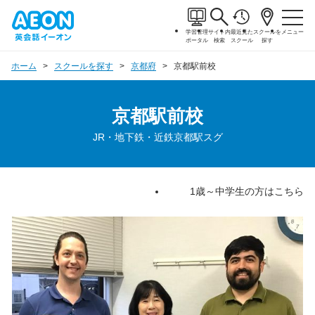
学習管理
サイト内
最近見た
スクールを
メニュー
ポータル
検索
スクール
探す
ホーム
スクールを探す
京都府
京都駅前校
京都駅前校
JR・地下鉄・近鉄京都駅スグ
1歳～中学生の方はこちら