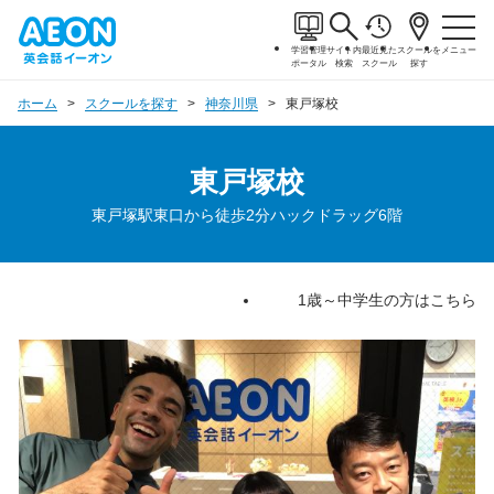
学習管理
サイト内
最近見た
スクールを
メニュー
ポータル
検索
スクール
探す
ホーム
スクールを探す
神奈川県
東戸塚校
東戸塚校
東戸塚駅東口から徒歩2分ハックドラッグ6階
1歳～中学生の方はこちら