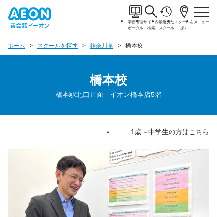
学習管理
サイト内
最近見た
スクールを
メニュー
ポータル
検索
スクール
探す
ホーム
スクールを探す
神奈川県
橋本校
橋本校
橋本駅北口正面 イオン橋本店5階
1歳～中学生の方はこちら