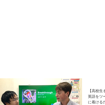
【高校生
英語をツ
に着ける