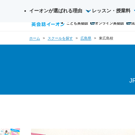
イーオンが選ばれる理由
サ
レッスン・授業料
検
イ
こども英会話
オンライン英会話
法
索
ト
内
ホーム
スクールを探す
広島県
東広島校
検
索
J