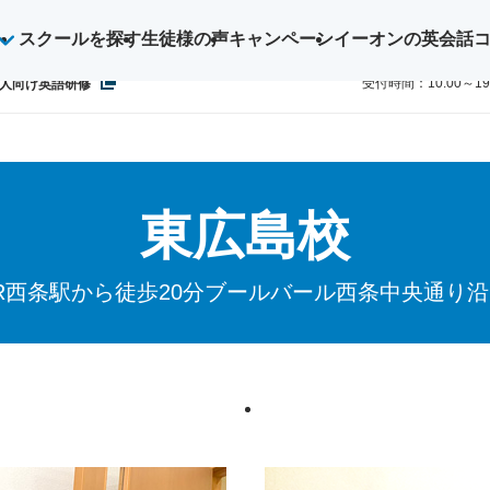
スクールを探す
生徒様の声
キャンペーン
イーオンの英会話
ご予約・お
0800-1
受付時間：10:00～1
人向け英語研修
東広島校
R西条駅から徒歩20分ブールバール西条中央通り