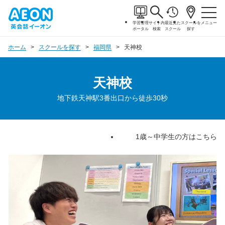
学習管理
サイト内
最近見た
スクールを
メニュー
ポータル
検索
スクール
探す
ホーム
スクールを探す
福岡県
天神校
天神校
地下鉄天神駅3番出口から徒歩30秒
1歳～中学生の方はこちら