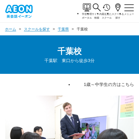
学習管理
サイト内
最近見た
スクールを
メニュー
ポータル
検索
スクール
探す
ホーム
スクールを探す
千葉県
千葉校
千葉校
千葉駅 東口から徒歩3分
1歳～中学生の方はこちら