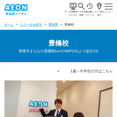
学習管理
サイト内
最近見た
スクールを
メニュー
ポータル
検索
スクール
探す
ホーム
スクールを探す
愛知県
豊橋校
豊橋校
豊橋市まちなか図書館(emCAMPUS)より徒歩3分
1歳～中学生の方はこちら