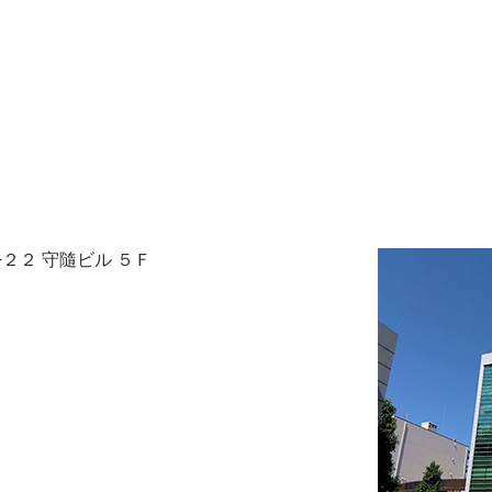
−２２ 守隨ビル ５Ｆ