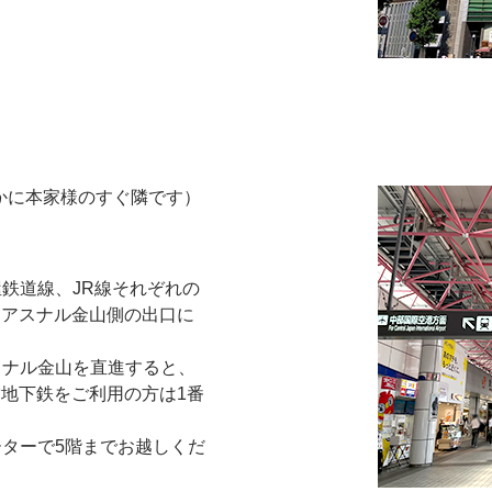
かに本家様のすぐ隣です）
屋鉄道線、JR線それぞれの
はアスナル金山側の出口に
スナル金山を直進すると、
地下鉄をご利用の方は1番
ーターで5階までお越しくだ