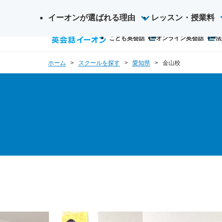
イーオンが選ばれる理由
サ
レッスン・授業料
検
イ
こども英会話
オンライン英会話
法
索
ト
内
ホーム
スクールを探す
愛知県
金山校
検
索