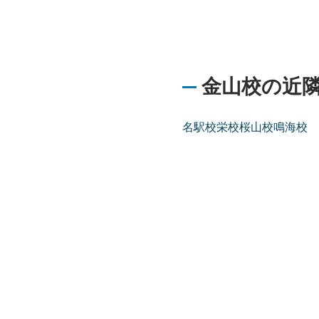
金山校の近
名駅校
栄校
桜山校
鳴海校