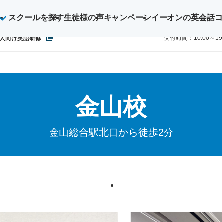
スクールを探す
生徒様の声
キャンペーン
イーオンの英会話
ご予約・お
0800-1
受付時間：10:00～1
人向け英語研修
金山校
金山総合駅北口から徒歩2分