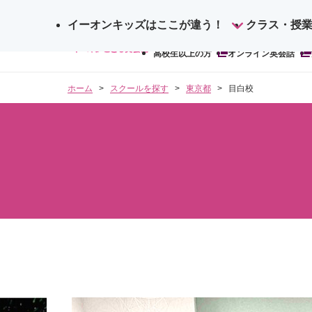
イーオンキッズはここが違う！
サ
クラス・授
検
イ
高校生以上の方
オンライン英会話
索
ト
内
ホーム
スクールを探す
東京都
目白校
検
索