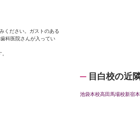
進みください。ガストのある
前歯科医院さんが入ってい
。
す。
目白校の近
池袋本校
高田馬場校
新宿本