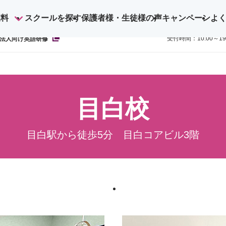
業料
スクールを探す
保護者様・生徒様の声
キャンペーン
よ
ご予約・お
0800-1
受付時間：10:00～1
法人向け英語研修
目白校
目白駅から徒歩5分 目白コアビル3階