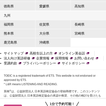
徳島県
愛媛県
高知県
九州
福岡県
佐賀県
長崎県
熊本県
大分県
宮崎県
鹿児島県
沖縄県
サイトマップ
高校生以上の方
オンライン英会話
法人向け英語研修
企業情報
採用情報
お問い合わせ
受講約款
プライバシーポリシー
サイトポリシー
TOEIC is a registered trademark of ETS. This website is not endorsed or
approved by ETS.
* L&R means LISTENING AND READING.
®
英検
は、公益財団法人 日本英語検定協会の登録商標です。このコンテンツ
は、公益財団法人 日本英語検定協会の承認や推奨、その他の検討を受けたも
のではありません。
1分で予約可能！