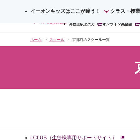
イーオンキッズはここが違う！
サ
クラス・授
検
イ
高校生以上の方
オンライン英会話
索
ト
内
ホーム
スクール
京都府のスクール一覧
検
索
i-CLUB（生徒様専用サポートサイト）