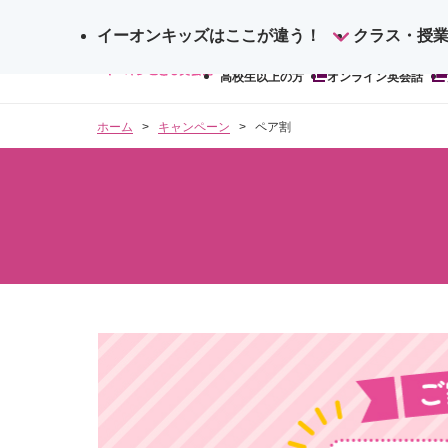
イーオンキッズはここが違う！
サ
クラス・授
検
イ
高校生以上の方
オンライン英会話
索
ト
内
ホーム
キャンペーン
ペア割
検
索