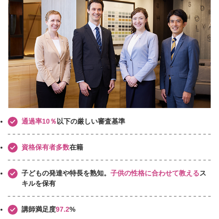
通過率10％
以下の厳しい審査基準
資格保有者多数
在籍
子どもの発達や特長を熟知。
子供の性格に合わせて教える
ス
キルを保有
講師満足度
97.2
%