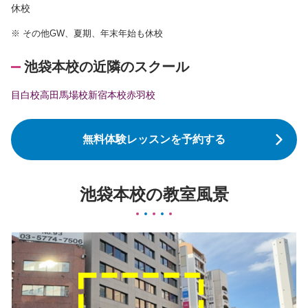
休校
※
その他GW、夏期、年末年始も休校
池袋本校の近隣のスクール
目白校
高田馬場校
新宿本校
赤羽校
無料体験レッスンを予約する
池袋本校の教室風景