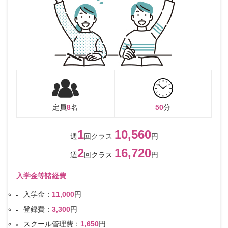
定員
8
名
50
分
1
10,560
週
回クラス
円
2
16,720
週
回クラス
円
入学金等諸経費
入学金：
11,000
円
登録費：
3,300
円
スクール管理費：
1,650
円