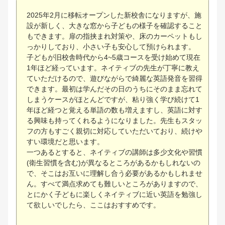
2025年2月に移転オープンした新校舎になりますが、施
設が新しく、大きな窓から子どもの様子を確認すること
もできます。扉の指挟まれ対策や、床のカーペットもし
っかりしており、小さい子も安心して預けられます。
子どもが旧校舎時代から4~5歳コースを受け始めて現在
1年ほど経っています。ネイティブの先生が丁寧に教え
ていただけるので、遊びながらで綺麗な英語発音を習得
できます。最初は学んだその日のうちにそのまま忘れて
しまうケースがほとんどですが、粘り強く学び続けて1
年ほど経つと覚える単語の数も増えますし、英語に対す
る興味も持ってくれるようになりました。先生もスタッ
フの方もすごく親切に対応していただいており、続けや
すい環境だと思います。
一つあるとすると、ネイティブの講師は多少文化や習慣
(衛生習慣を含む)が異なるところがあるかもしれないの
で、そこはお互いに理解し合う必要があるかもしれませ
ん。すべて満点求めても難しいところがありますので、
とにかく子どもに楽しくネイティブに近い英語を勉強し
て欲しいでしたら、ここはおすすめです。