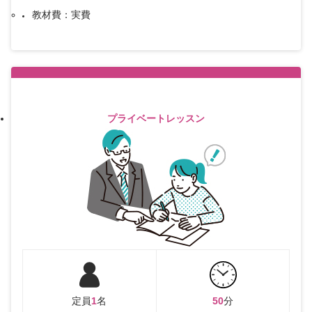
教材費：実費
プライベートレッスン
定員
1
名
50
分