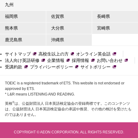
九州
福岡県
佐賀県
長崎県
熊本県
大分県
宮崎県
鹿児島県
沖縄県
サイトマップ
高校生以上の方
オンライン英会話
法人向け英語研修
企業情報
採用情報
お問い合わせ
受講約款
プライバシーポリシー
サイトポリシー
TOEIC is a registered trademark of ETS. This website is not endorsed or
approved by ETS.
* L&R means LISTENING AND READING.
®
英検
は、公益財団法人 日本英語検定協会の登録商標です。このコンテンツ
は、公益財団法人 日本英語検定協会の承認や推奨、その他の検討を受けたも
のではありません。
COPYRIGHT © AEON CORPORATION. ALL RIGHTS RESERVED.