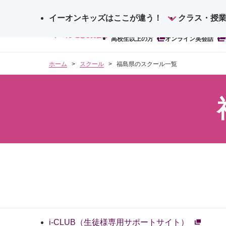
イーオンキッズはここが違う！
サ
クラス・授
検
イ
高校生以上の方
オンライン英会話
索
ト
内
ホーム
スクール
福島県のスクール一覧
検
索
i-CLUB（生徒様専用サポートサイト）