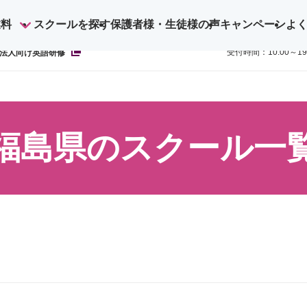
業料
スクールを探す
保護者様・生徒様の声
キャンペーン
よ
ご予約・お
0800-1
受付時間：10:00～1
法人向け英語研修
福島県のスクール一