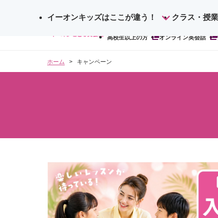
イーオンキッズはここが違う！
サ
クラス・授
検
イ
高校生以上の方
オンライン英会話
索
ト
内
ホーム
キャンペーン
検
索