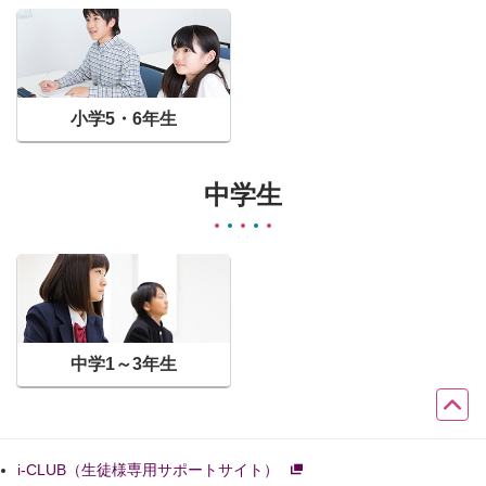
小学5・6年生
中学生
中学1～3年生
i-CLUB（生徒様専用サポートサイト）