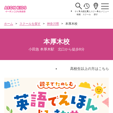
サイト内
最近見た
スクールを
メニュー
検索
スクール
探す
ホーム
スクールを探す
神奈川県
本厚木校
本厚木校
小田急 本厚木駅 北口から徒歩8分
高校生以上の方はこちら