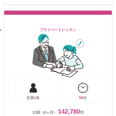
プライベートレッスン
定員
1
名
50
分
142,780
22回（6ヶ月）
円