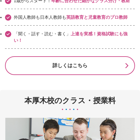
1歳からスタート！
年齢に合わせた細かなクラス分け・教材
外国人教師も日本人教師も
英語教育と児童教育のプロ教師
「聞く・話す・読む・書く」
上達を実感！資格試験にも強
い！
詳しくはこちら
本厚木校のクラス・授業料