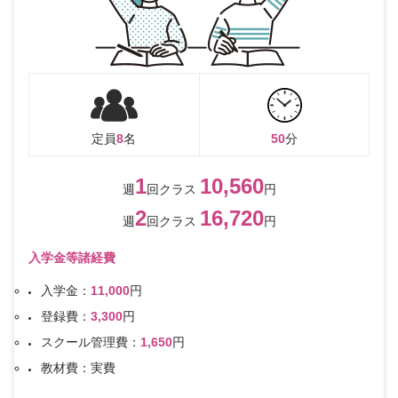
定員
8
名
50
分
1
10,560
週
回クラス
円
2
16,720
週
回クラス
円
入学金等諸経費
入学金：
11,000
円
登録費：
3,300
円
スクール管理費：
1,650
円
教材費：実費