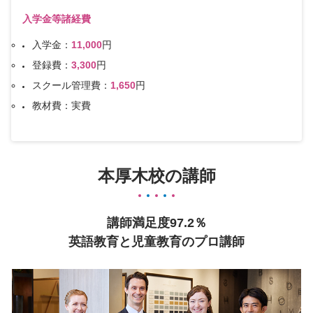
入学金等諸経費
入学金：
11,000
円
登録費：
3,300
円
スクール管理費：
1,650
円
教材費：実費
本厚木校の講師
講師満足度97.2％
英語教育と児童教育のプロ講師