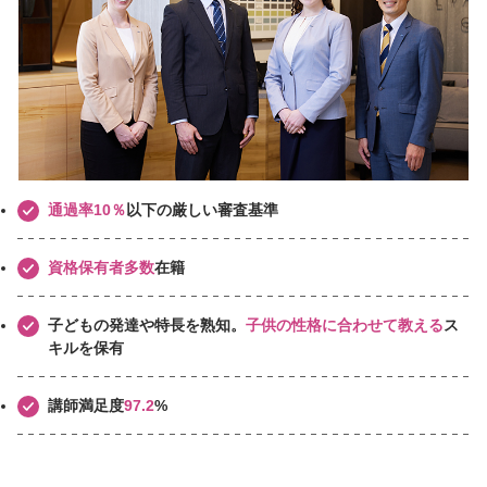
通過率10％
以下の厳しい審査基準
資格保有者多数
在籍
子どもの発達や特長を熟知。
子供の性格に合わせて教える
ス
キルを保有
講師満足度
97.2
%