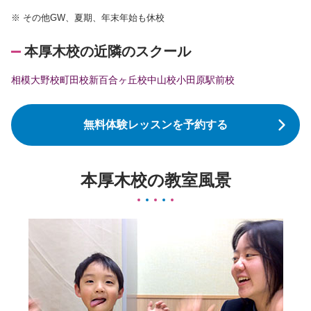
※
その他GW、夏期、年末年始も休校
本厚木校の近隣のスクール
相模大野校
町田校
新百合ヶ丘校
中山校
小田原駅前校
無料体験レッスンを予約する
本厚木校の教室風景