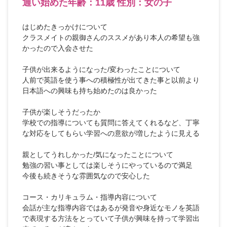
通い始めた年齢：11歳 性別：女の子
はじめたきっかけについて
クラスメイトの親御さんのススメがあり本人の希望も強
かったので入会させた
子供が出来るようになった/変わったことについて
人前で英語を使う事への積極性が出てきた事と以前より
日本語への興味も持ち始めたのは良かった
子供が楽しそうだったか
学校での指導についても質問に答えてくれるなど、丁寧
な対応をしてもらい学習への意欲が増したように見える
親としてうれしかった/気になったことについて
勉強の習い事としては楽しそうにやっているので満足
今後も続きそうな雰囲気なので安心した
コース・カリキュラム・指導内容について
会話が主な指導内容ではあるが発音や身近なモノを英語
で表現する方法をとっていて子供が興味を持って学習出