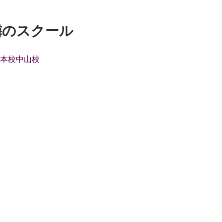
隣のスクール
本校
中山校