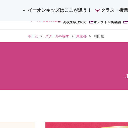
イーオンキッズはここが違う！
サ
クラス・授
検
イ
高校生以上の方
オンライン英会話
索
ト
内
ホーム
スクールを探す
東京都
町田校
検
索