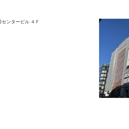
町田センタービル ４Ｆ