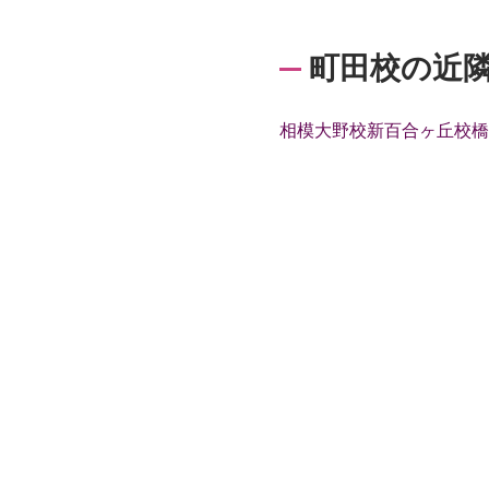
町田校の近
相模大野校
新百合ヶ丘校
橋