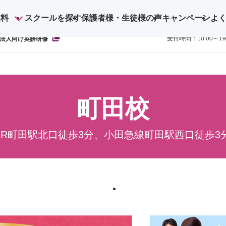
業料
スクールを探す
保護者様・生徒様の声
キャンペーン
よ
ご予約・お
0800-1
受付時間：10:00～1
法人向け英語研修
町田校
JR町田駅北口徒歩3分、小田急線町田駅西口徒歩3