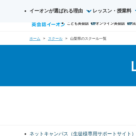
イーオンが選ばれる理由
サ
レッスン・授業料
検
イ
こども英会話
オンライン英会話
法
索
ト
内
ホーム
スクール
山梨県のスクール一覧
検
索
ネットキャンパス（生徒様専用サポートサイト