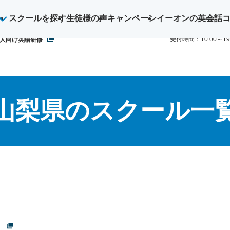
スクールを探す
生徒様の声
キャンペーン
イーオンの英会話
ご予約・お
0800-1
受付時間：10:00～1
人向け英語研修
山梨県のスクール一
）