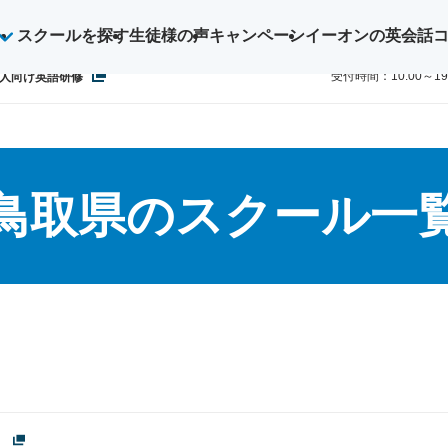
スクールを探す
生徒様の声
キャンペーン
イーオンの英会話
ご予約・お
0800-1
受付時間：10:00～1
人向け英語研修
鳥取県のスクール一
）