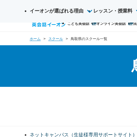
イーオンが選ばれる理由
サ
レッスン・授業料
検
イ
こども英会話
オンライン英会話
法
索
ト
内
ホーム
スクール
鳥取県のスクール一覧
検
索
ネットキャンパス（生徒様専用サポートサイト