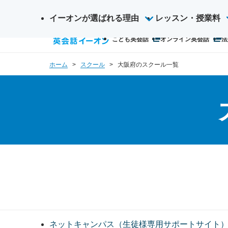
イーオンが選ばれる理由
サ
レッスン・授業料
検
イ
こども英会話
オンライン英会話
法
索
ト
内
ホーム
スクール
大阪府のスクール一覧
検
索
ネットキャンパス（生徒様専用サポートサイト