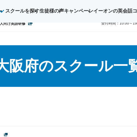
スクールを探す
生徒様の声
キャンペーン
イーオンの英会話
ご予約・お
0800-1
受付時間：10:00～1
人向け英語研修
大阪府のスクール一
）