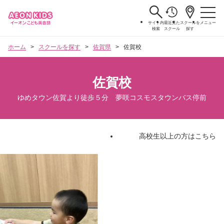
サイト内
最近見た
スクールを
メニュー
検索
スクール
探す
ホーム
スクールを探す
佐賀県
佐賀校
佐賀校
ゆめタウン佐賀より徒歩５分 夢咲コスモスタウンバス停前
高校生以上の方はこちら