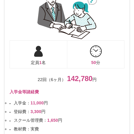
定員
1
名
50
分
142,780
22回（6ヶ月）
円
入学金等諸経費
入学金：
11,000
円
登録費：
3,300
円
スクール管理費：
1,650
円
教材費：実費