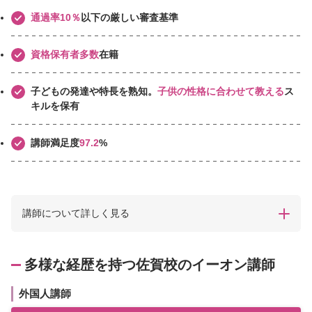
通過率10％
以下の厳しい審査基準
資格保有者多数
在籍
子どもの発達や特長を熟知。
子供の性格に合わせて教える
ス
キルを保有
講師満足度
97.2
%
講師について詳しく見る
多様な経歴を持つ佐賀校のイーオン講師
外国人講師