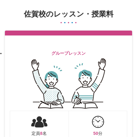
佐賀校のレッスン・授業料
グループレッスン
定員
8
名
50
分