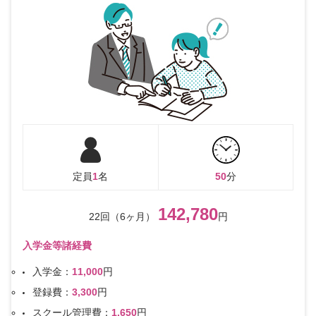
定員
1
名
50
分
142,780
22回（6ヶ月）
円
入学金等諸経費
入学金：
11,000
円
登録費：
3,300
円
スクール管理費：
1,650
円