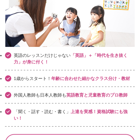
英語のレッスンだけじゃない
「英語」＋「時代を生き抜く
力」が身に付く！
1歳からスタート！
年齢に合わせた細かなクラス分け・教材
外国人教師も日本人教師も
英語教育と児童教育のプロ教師
「聞く・話す・読む・書く」
上達を実感！資格試験にも強
い！