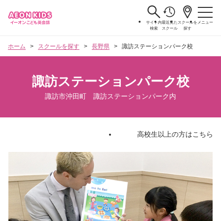
サイト内
最近見た
スクールを
メニュー
検索
スクール
探す
ホーム
スクールを探す
長野県
諏訪ステーションパーク校
諏訪ステーションパーク校
諏訪市沖田町 諏訪ステーションパーク内
高校生以上の方はこちら