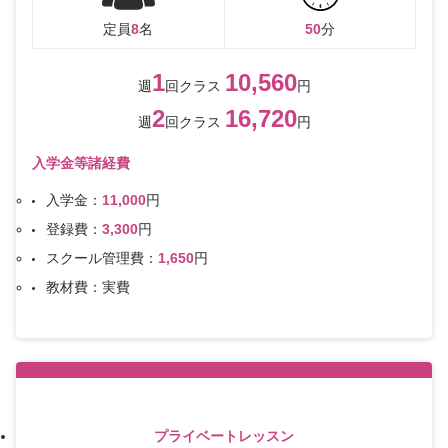
定員
8
名
50
分
1
10,560
週
回クラス
円
2
16,720
週
回クラス
円
入学金等諸経費
入学金：
11,000
円
登録費：
3,300
円
スクール管理費：
1,650
円
教材費：実費
プライベートレッスン