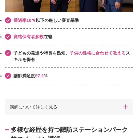
通過率10％
以下の厳しい審査基準
資格保有者多数
在籍
子どもの発達や特長を熟知。
子供の性格に合わせて教える
ス
キルを保有
講師満足度
97.2
%
講師について詳しく見る
多様な経歴を持つ諏訪ステーションパーク