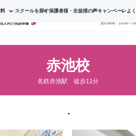
業料
スクールを探す
保護者様・生徒様の声
キャンペーン
よ
ご予約・お
0800-1
受付時間：10:00～1
法人向け英語研修
赤池校
名鉄赤池駅 徒歩11分