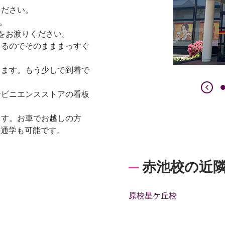
ください。
。
道をお渡りください。
くるのでそのまままっすぐ
ります。もう少しで到着で
ンビニエンスストアの看板
ます。お車でお越しの方
の通学も可能です。
赤池校の近
原校
星ケ丘校