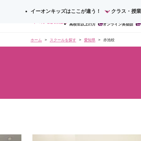
イーオンキッズはここが違う！
サ
クラス・授
検
イ
高校生以上の方
オンライン英会話
索
ト
内
ホーム
スクールを探す
愛知県
赤池校
検
索