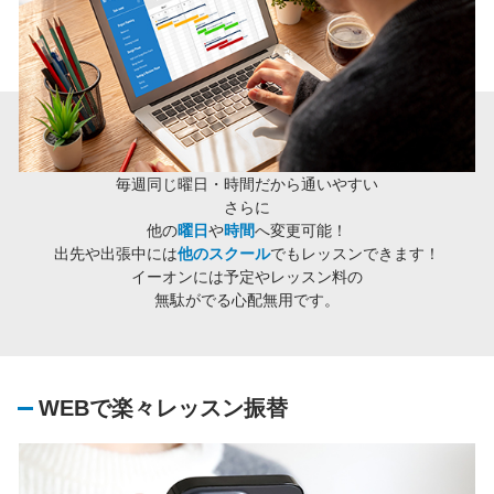
毎週同じ曜日・時間だから通いやすい
さらに
他の
曜日
や
時間
へ変更可能！
出先や出張中には
他のスクール
でもレッスンできます！
イーオンには予定やレッスン料の
無駄がでる心配無用です。
WEBで楽々レッスン振替