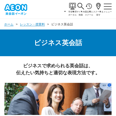
学習管理
サイト内
最近見た
スクールを
メニュー
ポータル
検索
スクール
探す
ホーム
レッスン・授業料
ビジネス英会話
ビジネス英会話
ビジネスで求められる英会話は、
伝えたい気持ちと適切な表現方法です。