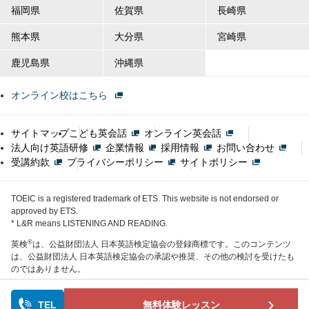
福岡県
佐賀県
長崎県
熊本県
大分県
宮崎県
鹿児島県
沖縄県
オンライン校はこちら
サイトマップ
こども英会話
オンライン英会話
法人向け英語研修
企業情報
採用情報
お問い合わせ
受講約款
プライバシーポリシー
サイトポリシー
TOEIC is a registered trademark of ETS. This website is not endorsed or
approved by ETS.
* L&R means LISTENING AND READING.
®
英検
は、公益財団法人 日本英語検定協会の登録商標です。このコンテンツ
は、公益財団法人 日本英語検定協会の承認や推奨、その他の検討を受けたも
のではありません。
TEL
無料体験レッスン
COPYRIGHT © AEON CORPORATION. ALL RIGHTS RESERVED.