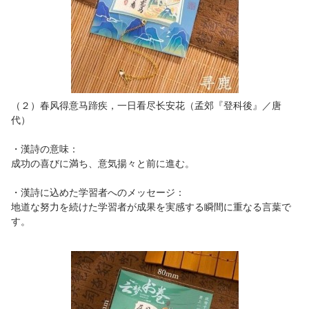
（２）春风得意马蹄疾，一日看尽长安花（孟郊『登科後』／唐
代）
・漢詩の意味：
成功の喜びに満ち、意気揚々と前に進む。
・漢詩に込めた学習者へのメッセージ：
地道な努力を続けた学習者が成果を実感する瞬間に重なる言葉で
す。