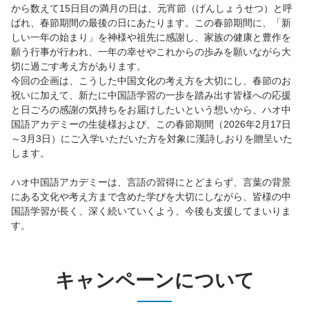
から数えて15日目の満月の日は、元宵節（げんしょうせつ）と呼
ばれ、春節期間の最後の日にあたります。この春節期間に、「新
しい一年の始まり」を神様や祖先に感謝し、家族の健康と豊作を
願う行事が行われ、一年の幸せやこれからの歩みを願いながら大
切に過ごす考え方があります。
今回の企画は、こうした中国文化の考え方を大切にし、春節のお
祝いに加えて、新たに中国語学習の一歩を踏み出す皆様への応援
と日ごろの感謝の気持ちをお届けしたいという想いから、ハオ中
国語アカデミーの生徒様および、この春節期間（2026年2月17日
～3月3日）にご入学いただいた方を対象に漢詩しおりを贈呈いた
します。
ハオ中国語アカデミーは、言語の習得にとどまらず、言葉の背景
にある文化や考え方まで含めた学びを大切にしながら、皆様の中
国語学習が長く、深く続いていくよう、今後も支援してまいりま
す。
キャンペーンについて