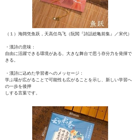
（１）海阔凭鱼跃，天高任鸟飞（阮閲『詩話総亀前集』／宋代）
・漢詩の意味：
自由に活躍できる環境がある。大きな舞台で思う存分力を発揮で
きる。
・漢詩に込めた学習者へのメッセージ：
学ぶ場が広がることで可能性も広がることを示し、新しい学習へ
の一歩を後押
しする言葉です。