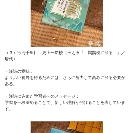
（３）欲穷千里目，更上一层楼（王之渙『 鸛鵲楼に登る 』／
唐代）
・漢詩の意味：
より広い視野を得るためには、さらに努力して高みに登る必要が
ある。
・漢詩に込めた学習者へのメッセージ：
学習を一段深めることで、新しい理解が開けることを表していま
す。