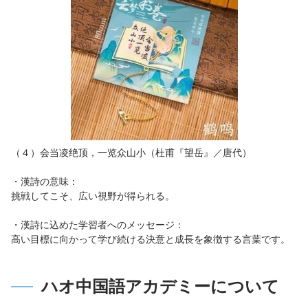
（４）会当凌绝顶，一览众山小（杜甫『望岳』／唐代）
・漢詩の意味：
挑戦してこそ、広い視野が得られる。
・漢詩に込めた学習者へのメッセージ：
高い目標に向かって学び続ける決意と成長を象徴する言葉です。
ハオ中国語アカデミーについて