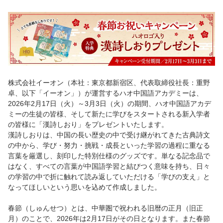
株式会社イーオン（本社：東京都新宿区、代表取締役社長：重野
卓、以下「イーオン」）が運営するハオ中国語アカデミーは、
2026年2月17日（火）～3月3日（火）の期間、ハオ中国語アカデ
ミーの生徒の皆様、そして新たに学びをスタートされる新入学者
の皆様に「漢詩しおり」をプレゼントいたします。
漢詩しおりは、中国の長い歴史の中で受け継がれてきた古典詩文
の中から、学び・努力・挑戦・成長といった学習の過程に重なる
言葉を厳選し、刻印した特別仕様のグッズです。単なる記念品で
はなく、すべての言葉が中国語学習と結びつく意味を持ち、日々
の学習の中で折に触れて読み返していただける「学びの支え」と
なってほしいという思いを込めて作成しました。
春節（しゅんせつ）とは、中華圏で祝われる旧暦の正月（旧正
月）のことで、2026年は2月17日がその日となります。また春節