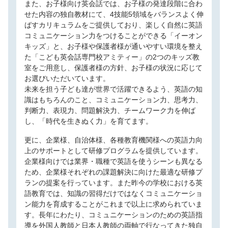
また、お子様向け英会話では、お子様の発達段階に合わ
せた内容の独自教材にて、4技能5領域をバランスよく伸
ばすカリキュラムをご提供しており、楽しく自然に英語
コミュニケーション力をつけることができる「イーオン
キッズ」と、お子様や保護者様が通いやすい環境を整え
た「こども英会話専門校アミティー」の2つのキッズ教
室をご用意し、保護者様の方針、お子様の状況に応じて
お選びいただいています。
未来を担う子ども達が世界で活躍できるよう、英語の知
識はもちろんのこと、コミュニケーション力、思考力、
判断力、表現力、問題解決力、チームワーク力を伸ば
し、「時代を生きぬく力」を育てます。
更に、企業様、自治体様、各種教育機関様への英語力向
上のサポートとして研修プログラムを提供しています。
企業様向けでは業界・職種で英語を使うシーンも異なる
ため、企業様それぞれの課題解決に向けた最適な研修プ
ランの提案を行っています。また昨今の学校における英
語教育では、知識の習得だけではなくコミュニケーショ
ン能力を育成することがこれまで以上に求められていま
す。長年にわたり、コミュニケーションのための英語指
導を外国人教師と日本人教師の両軸で行なってきた独自