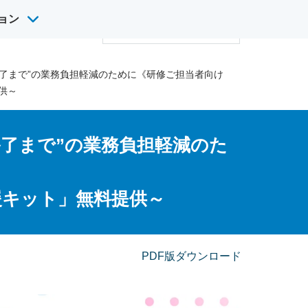
ョン
サ
け英語研修
採用情報
イ
検
ト
索
内
終了まで”の業務負担軽減のために《研修ご担当者向け
検
供～
索
終了まで”の業務負担軽減のた
援キット」無料提供～
PDF版ダウンロード