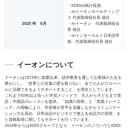
・KDDI㈱執行役員
・㈱イーオンホールディング
ス 代表取締役社長 就任
2025 年 6月
・㈱イーオン 代表取締役会
長 就任
・㈱インターカルト日本語学
校 代表取締役社長 就任
イーオンについて
イーオンは1973年に創業以来、語学教育を通してお客様の人生を
豊かにし、「世界との言葉の壁を取り払い、全ての人がグローバ
ルに活躍できるようサポートすること」を理念としています。
これまで50年以上培った学習メソッドで、大人から子どもまで英
語・中国語のレッスンを提供。「知識の習得」と「実践トレーニ
ング」の両輪により、学習者が苦手を克服しながらコミュニケー
ション力を高め、日常会話やビジネスで使える会話力の習得、ま
た資格取得に関してもサポートを行っています。
2018年からはKDDIグループとなり、イーオンのノウハウとKDDI