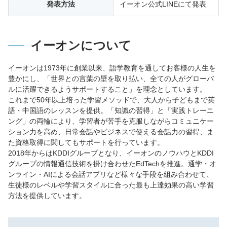
発表方法
イーオン公式LINEにて発表
イーオンについて
イーオンは1973年に創業以来、語学教育を通してお客様の人生を
豊かにし、「世界との言葉の壁を取り払い、全ての人がグローバ
ルに活躍できるようサポートすること」を理念としています。
これまで50年以上培った学習メソッドで、大人から子どもまで英
語・中国語のレッスンを提供。「知識の習得」と「実践トレーニ
ング」の両輪により、学習者が苦手を克服しながらコミュニケー
ション力を高め、日常会話やビジネスで使える会話力の習得、ま
た資格取得に関してもサポートを行っています。
2018年からはKDDIグループとなり、イーオンのノウハウとKDDI
グループの情報通信技術を掛け合わせたEdTechを推進。通学・オ
ンライン・AIによる会話アプリなど様々な手段を組み合わせて、
生徒様のレベルや学習スタイルに合った最も上達効果の高い学習
方法を提供しています。