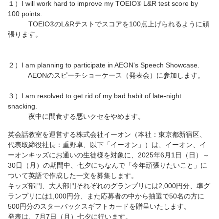
１）I will work hard to improve my TOEIC® L&R test score by
100 points.
TOEIC®のL&Rテストでスコアを100点上げられるように頑
張ります。
２）I am planning to participate in AEON's Speech Showcase.
AEONのスピーチショーケース（発表会）に参加します。
３）I am resolved to get rid of my bad habit of late-night
snacking.
夜中に間食する悪いクセをやめます。
英会話教室を運営する株式会社イーオン（本社：東京都新宿区、
代表取締役社長：重野卓、以下「イーオン」）は、イーオン、イ
ーオンキッズにお通いの生徒様を対象に、2025年6月1日（日）～
30日（月）の期間中、七夕にちなんで「今年頑張りたいこと」に
ついて英語で作成した一文を募集します。
キッズ部門、大人部門それぞれのグランプリには2,000円分、準グ
ランプリには1,000円分、また応募者の中から抽選で50名の方に
500円分のスターバックスギフトカードを贈呈いたします。
発表は、7月7日（月）七夕に行います。