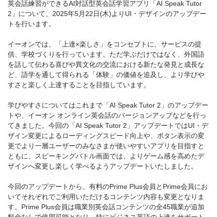
英会話練習ができるAI対話型英会話学習アプリ「AI Speak Tutor
2」について、2025年5月22日(木)よりUI・デザインのアップデー
トを行います。
イーオンでは、「上達×楽しさ」をコンセプトに、サービスの提
供、学校づくりを行っています。ただ学ぶだけではなく、外国語
を話して伝わる喜びや異文化の交流における新たな発見と成長な
ど、語学を通して得られる「体験」の価値を追及し、より学びや
すさと楽しく上達することを目指しています。
学びやすさについてはこれまで「AI Speak Tutor 2」のアップデー
トや、イーオン オンライン英会話のバージョンアップなどを行っ
てきました。今回の「AI Speak Tutor 2」アップデートではUI・デ
ザイン変更によるローディングスピード向上や、ボタン表示の変
更でより一層ユーザーのみなさまが使いやすいアプリを目指すと
ともに、スピーキングバトル画面では、よりゲーム感を高めたデ
ザインへ変更し楽しく学べるようアップデートいたしました。
今回のアップデートから、有料のPrime Plus会員とPrime会員にお
いてそれぞれでご利用いただけるコンテンツ内容も変更となりま
す。Prime Plus会員は職業別英会話コンテンツの全45職業が追加