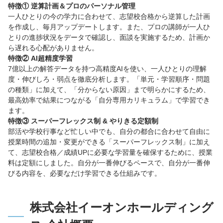
特徴① 逆算計画＆プロのパーソナル管理
一人ひとりの今の学力に合わせて、志望校合格から逆算した計画
を作成し、毎月アップデートします。また、プロの講師が一人ひ
とりの進捗状況をデータで確認し、面談を実施するため、計画か
ら遅れる心配がありません。
特徴② AI超精度学習
7億以上の解答データを持つ高精度AIを使い、一人ひとりの理解
度・伸びしろ・弱点を徹底分析します。「単元・学習順序・問題
の種類」に加えて、「分からない原因」まで明らかにするため、
最高効率で結果につながる「自分専用カリキュラム」で学習でき
ます。
特徴③ スーパーフレックス制 & やりきる定額制
部活や学校行事など忙しい中でも、自分の都合に合わせて自由に
授業時間の追加・変更ができる「スーパーフレックス制」に加え
て、志望校合格／成績UPに必要な学習量を確保するために、授業
料は定額にしました。自分が一番伸びるペースで、自分が一番伸
びる内容を、必要なだけ学習できる仕組みです。
株式会社イーオンホールディング