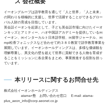
ス 会社概要
イーオングループは語学教育を通して「人と世界」「人と未来」
の関わりを積極的に支援し、世界で活躍することができるグロー
バル人財の育成を目指しています。
英会話イーオンを起源として、子ども英会話市場に向けたイーオ
ンキッズとアミティー、ハオ中国語アカデミーを提供している㈱
イーオン、㈱インターカルト日本語学校、㈱留学ジャーナル、㈱
mpi松香フォニックスなど合わせて約３８０教室で語学教育事業を
展開しています。イーオンホールディングスは、多様な価値観を
理解尊重し、異文化の壁を超えて世界に貢献できる人物を育成す
ることをミッションに各企業をまとめ、事業推進する役割を担っ
ています。
本リリースに関するお問合せ先
株式会社イーオンホールディングス
atama+塾 お問い合わせ窓口 E-mail: atama-
plus_aeon_info@corp.aeonet.co.jp