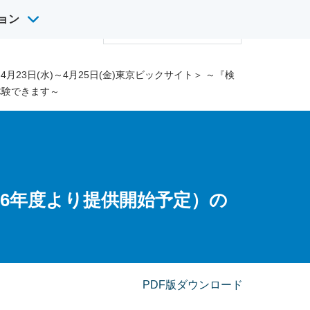
ョン
サ
け英語研修
採用情報
イ
検
ト
索
内
月23日(水)～4月25日(金)東京ビックサイト＞ ～『検
検
体験できます～
索
26年度より提供開始予定）の
PDF版ダウンロード