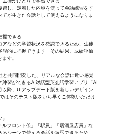
、生徒がひとりで学習できる
復習し、定着した内容を使って会話練習をす
べてが生きた会話として使えるようになりま
把握できる
コアなどの学習状況を確認できるため、生徒
客観的に把握できます。その結果、成績評価
きます。
NS社と共同開発した、リアルな会話に近い感覚
練習ができるAI対話型英会話学習アプリ「AI
025年5月以降、UIアップデート版を新しいデザイン
Xではそのテスト版をいち早くご体験いただけ
ツ』
ホテルフロント係」「駅員」「居酒屋店員」な
あるシーンで使える会話を練習できるため、