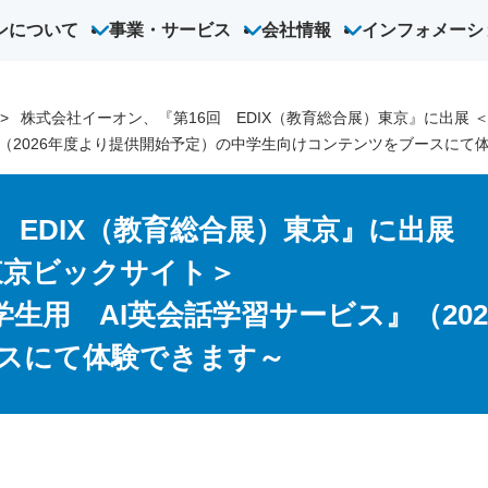
ンについて
事業・サービス
会社情報
インフォメーシ
オン
オンライン英会話
こども英会話
ハオ中国語アカデミー
法人向
株式会社イーオン、『第16回 EDIX（教育総合展）東京』に出展 ＜4
（2026年度より提供開始予定）の中学生向けコンテンツをブースにて
 EDIX（教育総合展）東京』に出展
金)東京ビックサイト＞
生用 AI英会話学習サービス』（20
スにて体験できます～