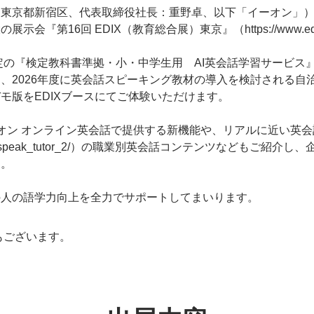
京都新宿区、代表取締役社長：重野卓、以下「イーオン」）は、
回 EDIX（教育総合展）東京』（https://www.edix-expo
予定の『検定教科書準拠・小・中学生用 AI英会話学習サービ
2026年度に英会話スピーキング教材の導入を検討される自治体
モ版をEDIXブースにてご体験いただけます。
オン オンライン英会話で提供する新機能や、リアルに近い英会話
et.co.jp/lp/ai_speak_tutor_2/）の職業別英会話コンテン
す。
の人の語学力向上を全力でサポートしてまいります。
もございます。