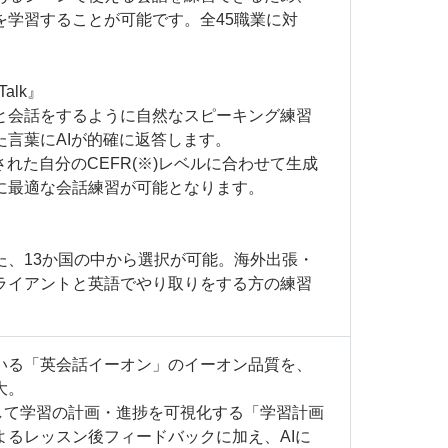
を学習することが可能です。全45職業に対
alk』
と会話をするように自然なスピーキング練習
た言葉にAIが的確に返答します。
された自分のCEFR(※)レベルに合わせて生成
に最適な会話練習が可能となります。
た、13か国の中から選択が可能。海外出張・
ライアントと英語でやり取りをする方の練習
いる「英会話イーオン」のイーオン品質を、
大。
活用して学習の計画・進捗を可視化する「学習計画
よるレッスン後フィードバックに加え、AIに