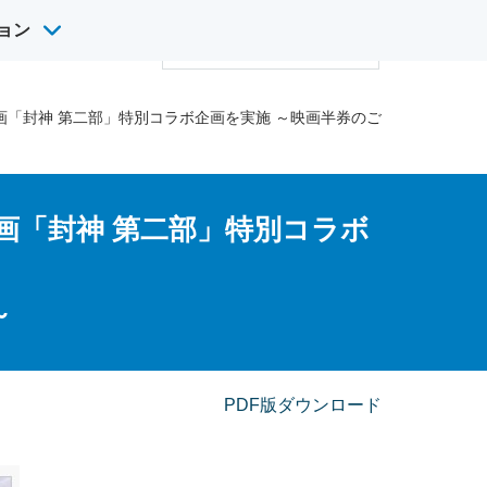
ョン
サ
け英語研修
採用情報
イ
検
ト
索
内
画「封神 第二部」特別コラボ企画を実施 ～映画半券のご
検
索
画「封神 第二部」特別コラボ
～
PDF版ダウンロード